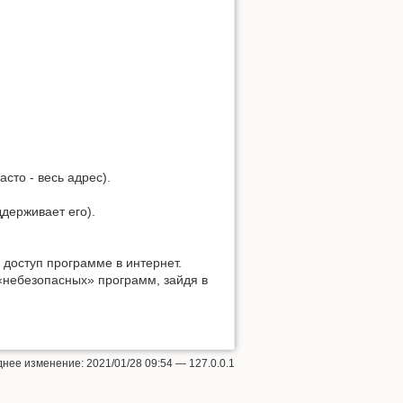
сто - весь адрес).
держивает его).
 доступ программе в интернет.
 «небезопасных» программ, зайдя в
днее изменение:
2021/01/28 09:54
—
127.0.0.1