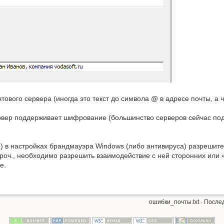
тового сервера (иногда это текст до символа @ в адресе почты, а ча
ервер поддерживает шифрование (большинство серверов сейчас под
1) в настройках брандмауэра Windows (либо антивируса) разрешите
и проч., необходимо разрешить взаимодействие с ней сторонних или
е.
ошибки_почты.txt
· После